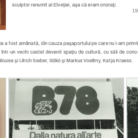
sculptor renumit al Elveţiei, aşa că eram onoraţi.
1
a a fost amânată, din cauza paşaportului pe care nu l-am primit 
într-un vechi castel devenit spaţiu de cultură, cu săli de conc
ouise şi Ulrich Sieber, Ildikó şi Markus Voellmy, Katja Kraess.