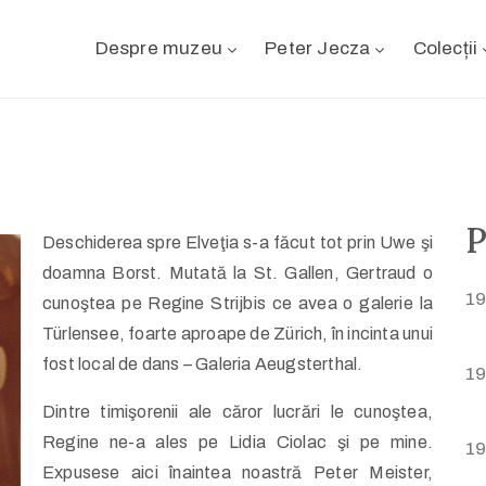
Despre muzeu
Peter Jecza
Colecții
P
Deschiderea spre Elveţia s-a făcut tot prin Uwe şi
doamna Borst. Mutată la St. Gallen, Gertraud o
1
cunoştea pe Regine Strijbis ce avea o galerie la
Türlensee, foarte aproape de Zürich, în incinta unui
fost local de dans – Galeria Aeugsterthal.
19
Dintre timişorenii ale căror lucrări le cunoştea,
Regine ne-a ales pe Lidia Ciolac şi pe mine.
19
Expusese aici înaintea noastră Peter Meister,