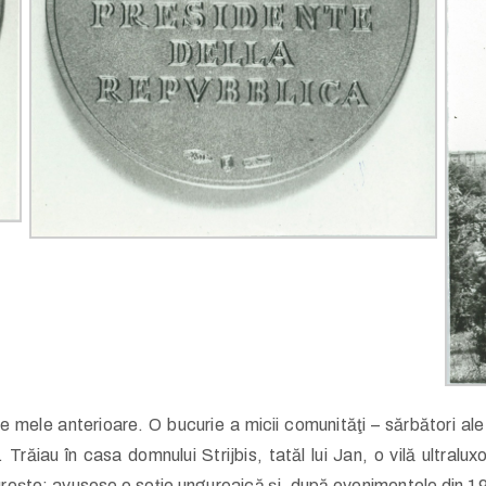
e mele anterioare. O bucurie a micii comunităţi – sărbători ale st
. Trăiau în casa domnului Strijbis, tatăl lui Jan, o vilă ultralu
ureşte: avusese o soţie unguroaică şi, după evenimentele din 19