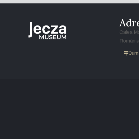
Adr
Calea Ma
Români
Cum 