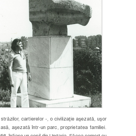
răzilor, cartierelor -, o civilizaţie aşezată, uşor
xoasă, aşezată într-un parc, proprietatea familiei.
56, înfiase un copil din Ungaria. Făcea comerţ cu