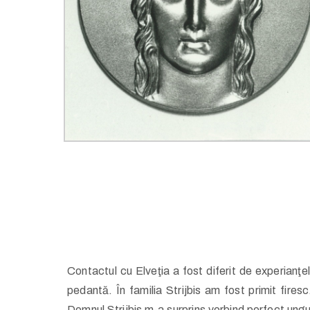
Contactul cu Elveţia a fost diferit de experianţel
pedantă. În familia Strijbis am fost primit firesc
Domnul Strijbis m-a surprins vorbind perfect ung