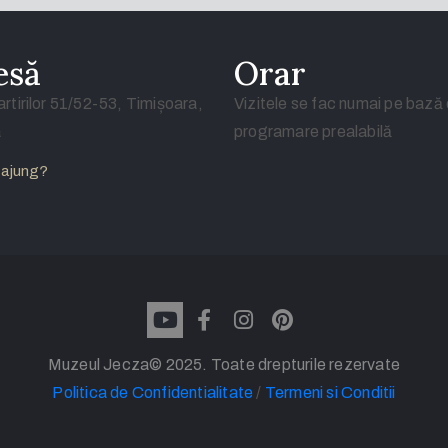
esă
Orar
rtirilor 51/52-53, Timișoara,
Vizitele se fac numai pe bază
a
programare prealabilă
ajung?
Muzeul Jecza© 2025. Toate drepturile rezervate
Politica de Confidentialitate
/
Termeni si Conditii