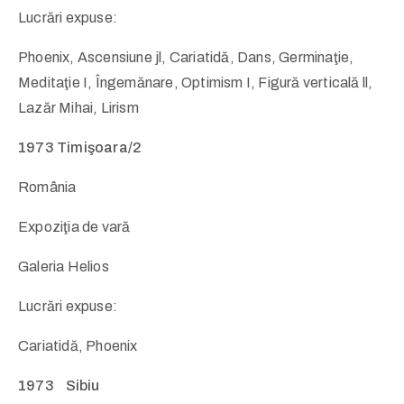
Lucrări expuse:
Phoenix, Ascensiune jl, Cariatidă, Dans, Germinaţie,
Meditaţie I, Îngemănare, Optimism I, Figură verticală ll,
Lazăr Mihai, Lirism
1973 Timişoara/2
România
Expoziţia de vară
Galeria Helios
Lucrări expuse:
Cariatidă, Phoenix
1973 Sibiu