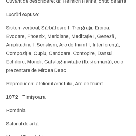
Cuvânt de deschidere: dr. Heinrich Hahne, critic de artă
Lucrări expuse:
Sistem vertical, Sărbătoare I, Trei graţii, Eroica,
Evocare, Phoenix, Meridiane, Meditaţie I, Geneză,
Amplitudine I, Serialism, Arc de triumf I, Interferenţă,
Compoziţie, Cuplu, Candoare, Contopire, Dansul,
Echilibru, Monolit Catalog-invitaţie (Ib. germană), cu o
prezentare de Mircea Deac
Reproduceri: atelierul artistului, Arc de triumf
1972 Timişoara
România
Salonul de artă