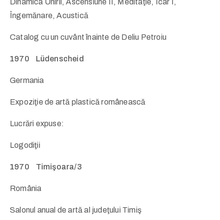
Dinamica Unirii, Ascensiune II, Meditaţie, Icar I,
Îngemănare, Acustică
Catalog cu un cuvânt înainte de Deliu Petroiu
1970 Lüdenscheid
Germania
Expoziţie de artă plastică românească
Lucrări expuse:
Logodiţii
1970 Timişoara/3
România
Salonul anual de artă al judeţului Timiş