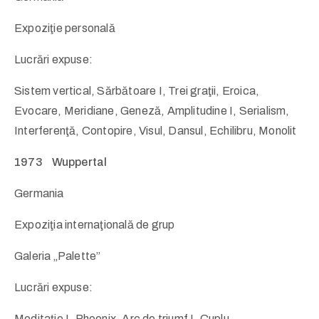
Expoziţie personală
Lucrări expuse:
Sistem vertical, Sărbătoare I, Trei graţii, Eroica,
Evocare, Meridiane, Geneză, Amplitudine I, Serialism,
Interferenţă, Contopire, Visul, Dansul, Echilibru, Monolit
1973 Wuppertal
Germania
Expoziţia internaţională de grup
Galeria „Palette”
Lucrări expuse:
Meditaţie I, Phoenix, Arc de triumf I, Cuplu