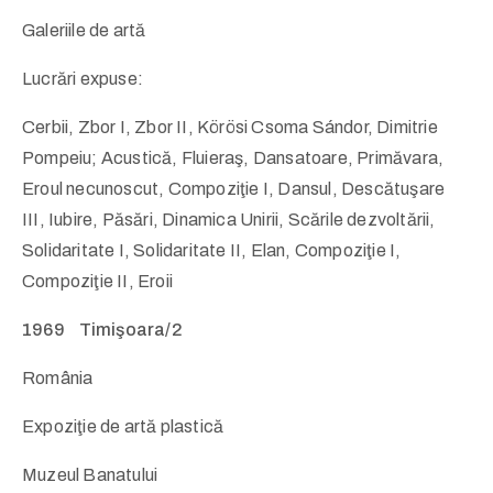
Galeriile de artă
Lucrări expuse:
Cerbii, Zbor I, Zbor II, Körösi Csoma Sándor, Dimitrie
Pompeiu; Acustică, Fluieraş, Dansatoare, Primăvara,
Eroul necunoscut, Compoziţie I, Dansul, Descătuşare
III, Iubire, Păsări, Dinamica Unirii, Scările dezvoltării,
Solidaritate I, Solidaritate II, Elan, Compoziţie I,
Compoziţie II, Eroii
1969 Timişoara/2
România
Expoziţie de artă plastică
Muzeul Banatului