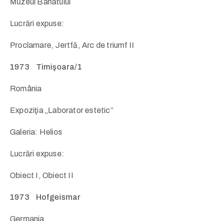
Muzeul Banatului
Lucrări expuse:
Proclamare, Jertfă, Arc de triumf II
1973 Timişoara/1
România
Expoziţia „Laborator estetic”
Galeria: Helios
Lucrări expuse:
Obiect I, Obiect II
1973 Hofgeismar
Germania