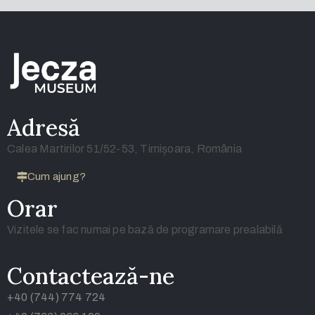
Adresă
Calea Martirilor 51/52-53, Timișoara, România
Cum ajung?
Orar
Vizitele se fac numai pe bază de programare prealabilă
Contactează-ne
+40 (744) 774 724