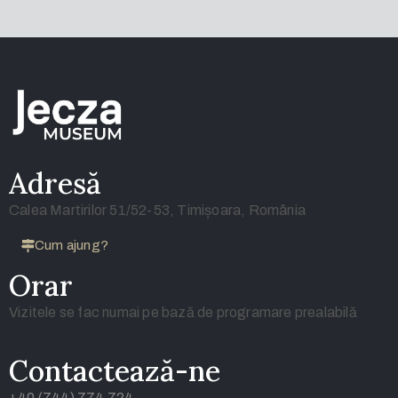
Adresă
Calea Martirilor 51/52-53, Timișoara, România
Cum ajung?
Orar
Vizitele se fac numai pe bază de programare prealabilă
Contactează-ne
+40 (744) 774 724